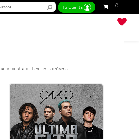
Tu
0
Tu Cuenta
carrito
de
compras
está
vacío
 se encontraron funciones próximas