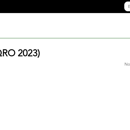
QRO 2023)
No